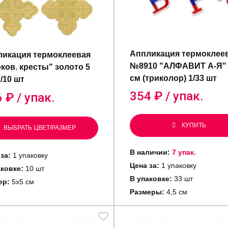
Аппликация термоклее
икация термоклеевая
№8910 "АЛФАВИТ А-Я" 
ков. кресты" золото 5
см (триколор) 1/33 шт
1/10 шт
354
₽ / упак.
6
₽ / упак.
КУПИТЬ
ВЫБРАТЬ ЦВЕТ/РАЗМЕР
В наличии:
7 упак.
за:
1 упаковку
Цена за:
1 упаковку
аковке:
10 шт
В упаковке:
33 шт
ер:
5х5 см
Размеры:
4,5 см