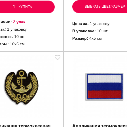
ВЫБРАТЬ ЦВЕТ/РАЗМЕР
КУПИТЬ
личии:
2 упак.
Цена за:
1 упаковку
за:
1 упаковку
В упаковке:
10 шт
аковке:
10 шт
Размер:
4х5 см
еры:
10х5 см
икация термоклеевая
Аппликация термоклее