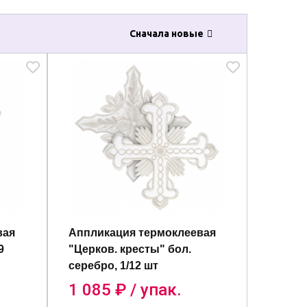
Сначала новые
вая
Аппликация термоклеевая
9
"Церков. кресты" бол.
серебро, 1/12 шт
1 085
₽ / упак.