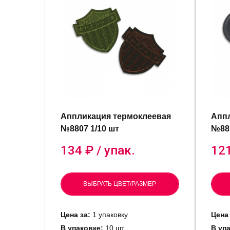
Аппликация термоклеевая
Аппл
№8807 1/10 шт
№881
134
₽ / упак.
12
ВЫБРАТЬ ЦВЕТ/РАЗМЕР
Цена за:
1 упаковку
Цена 
В упаковке:
10 шт
В уп