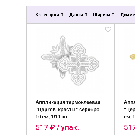
Категории
Длина
Ширина
Диаме
Аппликация термоклеевая
Аппл
"Церков. кресты" серебро
"Цер
10 см, 1/10 шт
см, 
517
₽ / упак.
51