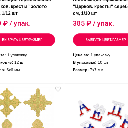
ков. кресты" золото
"Церков. кресты" сереб
, 1/12 шт
см, 1/10 шт
9
₽ / упак.
385
₽ / упак.
ВЫБРАТЬ ЦВЕТ/РАЗМЕР
ВЫБРАТЬ ЦВЕТ/РАЗМЕР
за:
1 упаковку
Цена за:
1 упаковку
аковке:
12 шт
В упаковке:
10 шт
ер:
6х6 мм
Размер:
7х7 мм