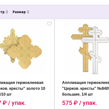
тр
Размер
икация термоклеевая
Аппликация термоклее
ков. кресты" золото 10
"Церков. кресты" №840
1/10 шт
большие, 1/4 шт
7
₽ / упак.
575
₽ / упак.