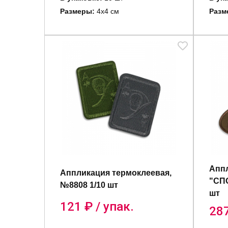
Размеры:
4х4 см
Разм
Аппл
Аппликация термоклеевая,
"СПО
№8808 1/10 шт
шт
121
₽ / упак.
28