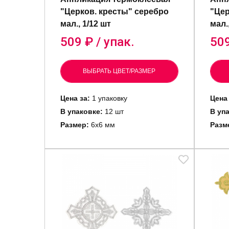
"Церков. кресты" серебро
"Цер
мал., 1/12 шт
мал.
509
₽ / упак.
50
ВЫБРАТЬ ЦВЕТ/РАЗМЕР
Цена за:
1 упаковку
Цена 
В упаковке:
12 шт
В уп
Размер:
6х6 мм
Разм