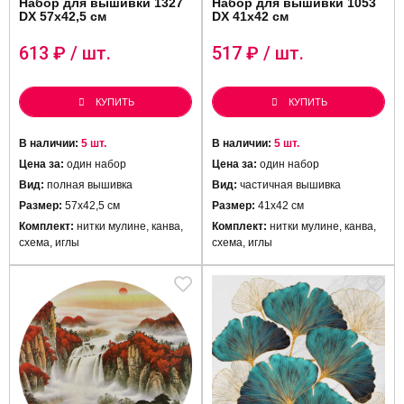
Набор для вышивки 1327
Набор для вышивки 1053
DX 57х42,5 см
DX 41х42 см
613
₽ / шт.
517
₽ / шт.
КУПИТЬ
КУПИТЬ
В наличии:
5 шт.
В наличии:
5 шт.
Цена за:
один набор
Цена за:
один набор
Вид:
полная вышивка
Вид:
частичная вышивка
Размер:
57х42,5 см
Размер:
41х42 см
Комплект:
нитки мулине, канва,
Комплект:
нитки мулине, канва,
схема, иглы
схема, иглы