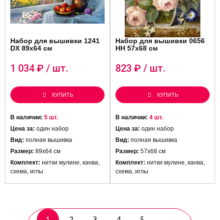
Набор для вышивки 1241
Набор для вышивки 0656
DX 89х64 см
HH 57х68 см
1 034
₽ / шт.
823
₽ / шт.
КУПИТЬ
КУПИТЬ
В наличии:
5 шт.
В наличии:
4 шт.
Цена за:
один набор
Цена за:
один набор
Вид:
полная вышивка
Вид:
полная вышивка
Размер:
89х64 см
Размер:
57х68 см
Комплект:
нитки мулине, канва,
Комплект:
нитки мулине, канва,
схема, иглы
схема, иглы
1
2
3
4
5
...