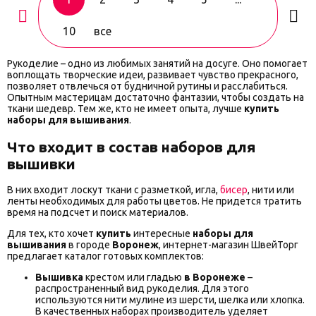
10
все
Рукоделие – одно из любимых занятий на досуге. Оно помогает
воплощать творческие идеи, развивает чувство прекрасного,
позволяет отвлечься от будничной рутины и расслабиться.
Опытным мастерицам достаточно фантазии, чтобы создать на
ткани шедевр. Тем же, кто не имеет опыта, лучше
купить
наборы для вышивания
.
Что входит в состав наборов для
вышивки
В них входит лоскут ткани с разметкой, игла,
бисер
, нити или
ленты необходимых для работы цветов. Не придется тратить
время на подсчет и поиск материалов.
Для тех, кто хочет
купить
интересные
наборы для
вышивания
в
городе
Воронеж
, интернет-магазин ШвейТорг
предлагает каталог готовых комплектов:
Вышивка
крестом или гладью
в Воронеже
–
распространенный вид рукоделия. Для этого
используются
нити мулине
из шерсти, шелка или хлопка.
В качественных наборах производитель уделяет