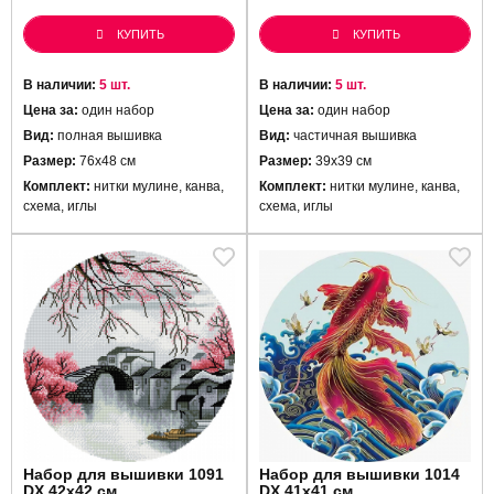
КУПИТЬ
КУПИТЬ
В наличии:
5 шт.
В наличии:
5 шт.
Цена за:
один набор
Цена за:
один набор
Вид:
полная вышивка
Вид:
частичная вышивка
Размер:
76х48 см
Размер:
39х39 см
Комплект:
нитки мулине, канва,
Комплект:
нитки мулине, канва,
схема, иглы
схема, иглы
Набор для вышивки 1091
Набор для вышивки 1014
DX 42х42 см
DX 41x41 см