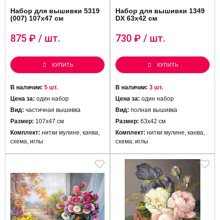
Набор для вышивки 5319
Набор для вышивки 1349
(007) 107х47 см
DX 63х42 см
875
₽ / шт.
730
₽ / шт.
КУПИТЬ
КУПИТЬ
В наличии:
5 шт.
В наличии:
3 шт.
Цена за:
один набор
Цена за:
один набор
Вид:
частичная вышивка
Вид:
полная вышивка
Размер:
107х47 см
Размер:
63х42 см
Комплект:
нитки мулине, канва,
Комплект:
нитки мулине, канва,
схема, иглы
схема, иглы