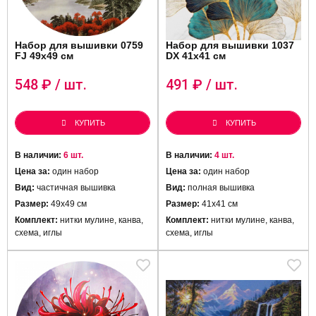
Набор для вышивки 0759
Набор для вышивки 1037
FJ 49х49 см
DX 41х41 см
548
₽ / шт.
491
₽ / шт.
КУПИТЬ
КУПИТЬ
В наличии:
6 шт.
В наличии:
4 шт.
Цена за:
один набор
Цена за:
один набор
Вид:
частичная вышивка
Вид:
полная вышивка
Размер:
49х49 см
Размер:
41х41 см
Комплект:
нитки мулине, канва,
Комплект:
нитки мулине, канва,
схема, иглы
схема, иглы