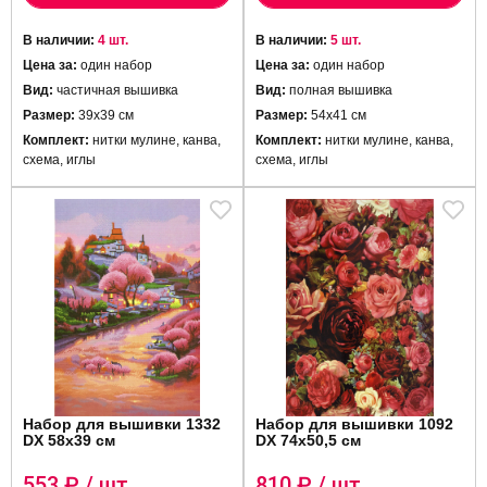
В наличии:
4 шт.
В наличии:
5 шт.
Цена за:
один набор
Цена за:
один набор
Вид:
частичная вышивка
Вид:
полная вышивка
Размер:
39х39 см
Размер:
54х41 см
Комплект:
нитки мулине, канва,
Комплект:
нитки мулине, канва,
схема, иглы
схема, иглы
Набор для вышивки 1332
Набор для вышивки 1092
DX 58х39 см
DX 74х50,5 см
553
₽ / шт.
810
₽ / шт.