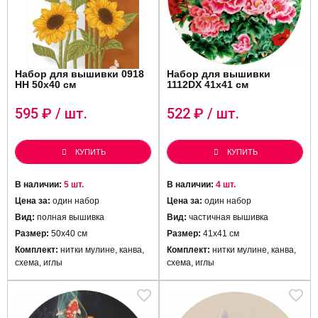
Набор для вышивки 0918
Набор для вышивки
HH 50x40 см
1112DX 41х41 см
595
₽ / шт.
522
₽ / шт.
КУПИТЬ
КУПИТЬ
В наличии:
5 шт.
В наличии:
4 шт.
Цена за:
один набор
Цена за:
один набор
Вид:
полная вышивка
Вид:
частичная вышивка
Размер:
50x40 см
Размер:
41х41 см
Комплект:
нитки мулине, канва,
Комплект:
нитки мулине, канва,
схема, иглы
схема, иглы