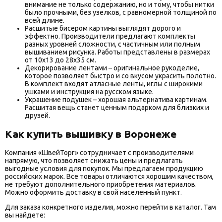
внимание не только содержанию, но и тому, чтобы нитки
было прочными, без узелков, с равномерной толщиной по
всей длине.
Расшитые бисером картины выглядят дорого и
эффектно. Производители предлагают комплекты
разных уровней сложности, с частичным или полным
вышиванием рисунка. Работы представлены в размерах
от 10х13 до 28х35 см.
Декорирование лентами – оригинальное рукоделие,
которое позволяет быстро и со вкусом украсить полотно.
В комплект входят атласные ленты, иглы с широкими
ушками и инструкция на русском языке.
Украшение подушек – хорошая альтернатива картинам.
Расшитая вещь станет ценным подарком для близких и
друзей.
Как купить вышивку в Воронеже
Компания «ШвейТорг» сотрудничает с производителями
напрямую, что позволяет снижать цены и предлагать
выгодные условия для покупок. Мы предлагаем продукцию
российских марок. Все товары отличаются хорошим качеством,
не требуют дополнительного приобретения материалов.
Можно оформить доставку в свой населенный пункт.
Для заказа конкретного изделия, можно перейти в каталог. Там
вы найдете: