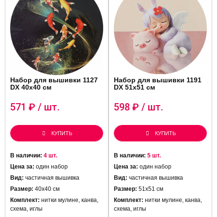
Набор для вышивки 1127
Набор для вышивки 1191
DX 40х40 см
DX 51х51 см
571
₽ / шт.
598
₽ / шт.
КУПИТЬ
КУПИТЬ
В наличии:
4 шт.
В наличии:
5 шт.
Цена за:
один набор
Цена за:
один набор
Вид:
частичная вышивка
Вид:
частичная вышивка
Размер:
40х40 см
Размер:
51х51 см
Комплект:
нитки мулине, канва,
Комплект:
нитки мулине, канва,
схема, иглы
схема, иглы