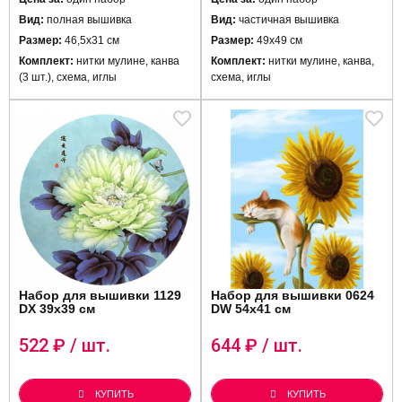
Вид:
полная вышивка
Вид:
частичная вышивка
Размер:
46,5х31 см
Размер:
49х49 см
Комплект:
нитки мулине, канва
Комплект:
нитки мулине, канва,
(3 шт.), схема, иглы
схема, иглы
Набор для вышивки 1129
Набор для вышивки 0624
DX 39х39 см
DW 54х41 см
522
₽ / шт.
644
₽ / шт.
КУПИТЬ
КУПИТЬ