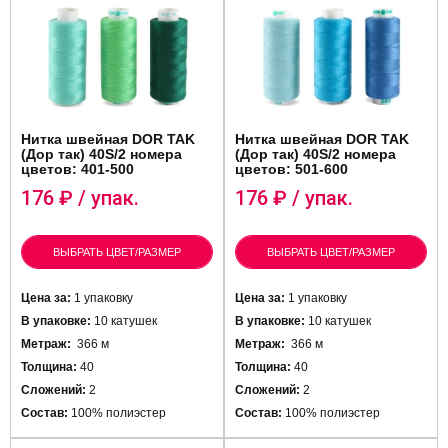
Нитка швейная DOR TAK
Нитка швейная DOR TAK
(Дор так) 40S/2 номера
(Дор так) 40S/2 номера
цветов: 401-500
цветов: 501-600
176
₽ / упак.
176
₽ / упак.
ВЫБРАТЬ ЦВЕТ/РАЗМЕР
ВЫБРАТЬ ЦВЕТ/РАЗМЕР
Цена за:
1 упаковку
Цена за:
1 упаковку
В упаковке:
10 катушек
В упаковке:
10 катушек
Метраж:
366 м
Метраж:
366 м
Толщина:
40
Толщина:
40
Сложений:
2
Сложений:
2
Состав:
100% полиэстер
Состав:
100% полиэстер