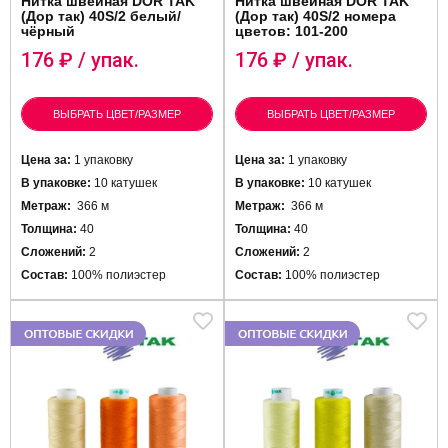
Нитка швейная DOR TAK
Нитка швейная DOR TAK
(Дор так) 40S/2 белый/
(Дор так) 40S/2 номера
чёрный
цветов: 101-200
176
₽ / упак.
176
₽ / упак.
ВЫБРАТЬ ЦВЕТ/РАЗМЕР
ВЫБРАТЬ ЦВЕТ/РАЗМЕР
Цена за:
1 упаковку
Цена за:
1 упаковку
В упаковке:
10 катушек
В упаковке:
10 катушек
Метраж:
366 м
Метраж:
366 м
Толщина:
40
Толщина:
40
Сложений:
2
Сложений:
2
Состав:
100% полиэстер
Состав:
100% полиэстер