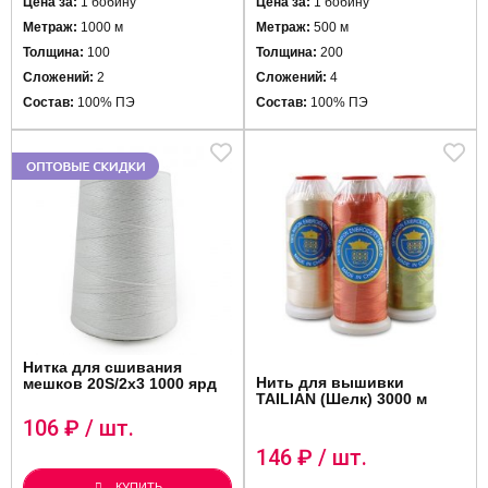
Цена за:
1 бобину
Цена за:
1 бобину
Метраж:
1000 м
Метраж:
500 м
Толщина:
100
Толщина:
200
Сложений:
2
Сложений:
4
Состав:
100% ПЭ
Состав:
100% ПЭ
Нитка для сшивания
Нить для вышивки
мешков 20S/2х3 1000 ярд
TAILIAN (Шелк) 3000 м
106
₽ / шт.
146
₽ / шт.
КУПИТЬ