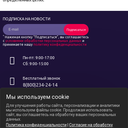
ПОДПИСКА НА НОВОСТИ
Подписаться
*
Нажимая кнопку "Подписаться", вы соглашаетесь
с
условиями обработки персональных данных
и
принимаете нашу
политику конфиденциальности
Пн-пт: 9:00-17:00
Сб: 9:00-15:00
Бесплатный звонок
8(800)234-24-14
Мы используем cookie
Интернет ресурс носит исключительно информационный характер и
не является публичной офертой, определяемой положениями ст.
Для улучшения работы сайта, персонализации и аналитики
437 ГК РФ. В связи с ослаблением курса российского рубля цены на
мы используем файлы cookie. Продолжая использовать
сайте могут варьироваться, уточняйте актуальные цены у
сайт, вы соглашаетесь на обработку ваших персональных
менеджеров по телефону.
данных.
Политика конфиденциальности
|
Согласие на обработку
Политика конфиденциальности