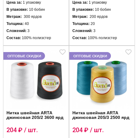
Цена за:
1 упаковку
Цена за:
1 упаковку
В упаковке:
10 бобин
В упаковке:
10 бобин
Метраж:
300 ярдов
Метраж:
200 ярдов
Толщина:
40
Толщина:
20
Сложений:
3
Сложений:
3
Состав:
100% полиэстер
Состав:
100% полиэстер
Нитка швейная ARTA
Нитка швейная ARTA
джинсовая 20S/2 3600 ярд
джинсовая 20S/3 2500 ярд
204
₽ / шт.
204
₽ / шт.