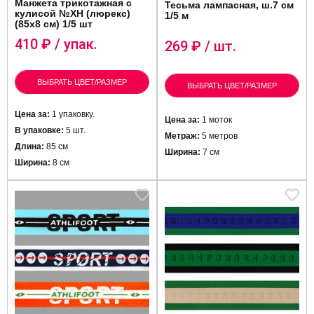
Манжета трикотажная с
Тесьма лампасная, ш.7 см
кулисой №XH (люрекс)
1/5 м
(85x8 см) 1/5 шт
410
₽ / упак.
269
₽ / шт.
ВЫБРАТЬ ЦВЕТ/РАЗМЕР
ВЫБРАТЬ ЦВЕТ/РАЗМЕР
Цена за:
1 упаковку.
Цена за:
1 моток
В упаковке:
5 шт.
Метраж:
5 метров
Длина:
85 см
Ширина:
7 см
Ширина:
8 см