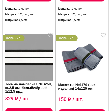
Цена за:
1 моток
Цена за:
1 моток
Метраж:
12,5 ярдов
Метраж:
12,5 ярдов
Ширина:
4,5 см
Ширина:
2,5 см
Тесьма лампасная №B250,
Манжеты №6176 (низ
ш.2,5 см, белый/чёрный
изделия) 14х120 см
1/12,5 ярд
829
₽ / шт.
150
₽ / шт.