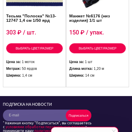
Тесьма "Полоска" №13-
Манжет №6176 (низ
12747 1,4 см 1/50 ярд
изделия) 1/1 шт
303
₽ / шт.
150
₽ / упак.
ВЫБРАТЬ ЦВЕТ/РАЗМЕР
ВЫБРАТЬ ЦВЕТ/РАЗМЕР
Цена за:
1 моток
Цена за:
1 шт
Метраж:
50 ярдов
Длина мотка:
1,20 м
Ширина:
1,4 см
Ширина:
14 см
ПОДПИСКА НА НОВОСТИ
Подписаться
*
Нажимая кнопку "Подписаться", вы соглашаетесь
с
условиями обработки персональных данных
и
принимаете нашу
политику конфиденциальности