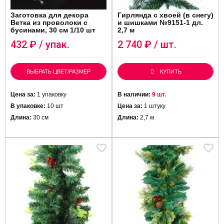
Заготовка для декора
Гирлянда с хвоей (в снегу)
Ветка из проволоки с
и шишками №9151-1 дл.
бусинами, 30 см 1/10 шт
2,7 м
432
₽ / упак.
2 740
₽ / шт.
ВЫБРАТЬ ЦВЕТ/РАЗМЕР
КУПИТЬ
Цена за:
1 упаковку
В наличии:
9 шт.
В упаковке:
10 шт
Цена за:
1 штуку
Длина:
30 см
Длина:
2,7 м