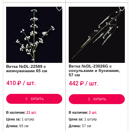
Ветка №DL-23026G с
Ветка №DL-22589 с
сосульками и бусинами,
жемчужинами 65 см
57 см
410
₽ / шт.
442
₽ / шт.
КУПИТЬ
КУПИТЬ
В наличии:
21 шт.
В наличии:
2 шт.
Цена за:
1 штуку
Цена за:
1 штуку
Длина:
65 см
Длина:
57 см