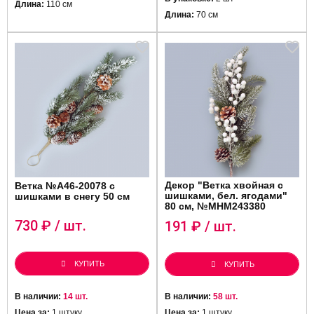
Длина:
110 см
Длина:
70 см
Декор "Ветка хвойная с
Ветка №А46-20078 с
шишками, бел. ягодами"
шишками в снегу 50 см
80 см, №MHM243380
730
₽ / шт.
191
₽ / шт.
КУПИТЬ
КУПИТЬ
В наличии:
14 шт.
В наличии:
58 шт.
Цена за:
1 штуку
Цена за:
1 штуку